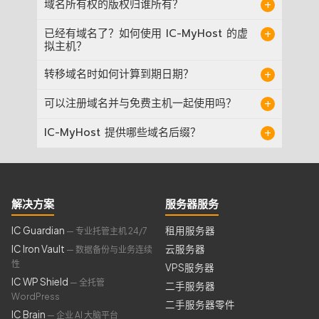
域名所有权的版权归谁所有？
$
33
/year
ICANN 认证的国际域名注册商。这确保了您可
以信任我们的安全措施，有效保护您的域名。
域名所有权的版权归客户所有。
.cab
已经有域名了？如何使用 IC-MyHost 的虚
$
39
/year
拟主机？
.camera
如果您已经有域名，并希望使用 IC-MyHost 的
$
65
/year
转移域名时如何计算到期日期？
虚拟主机服务，请按照以下简单步骤操作：
.capital
当您将域名转移到我们这里时，到期日期会从
成为会员
：注册成为我们的会员以开始流程。
$
81
/year
可以注册域名并与免费主机一起使用吗？
原注册期继续计算。您不会损失任何天数，当
更新 DNS 设置
：登录到您的域名注册商账户，
并将 DNS 设置更新为指向我们的服务器。一旦
前的到期日期将被保留。
当然可以！您可以轻松注册您的域名，并通过
.cards
成为会员，我们会为您提供所需的 DNS 信息。
IC-MyHost 提供哪些域名后缀？
$
45
/year
在域名注册表单中输入您选择的主机的 DNS 信
DNS 传播
：更新 DNS 设置后，通常需要 2-4
息，将其配置为与免费主机一起使用。
天来传播更改。在此期间，您的网站将在我们
我们提供多种域名后缀，以满足您的需求，包
.care
的服务器上设置好，准备上线。
$
50
/year
括：
我们将确保您的网站空间在我们的服务器上提
前准备好，让您享受无缝过渡，快速上线您的
.careers
流行的全球后缀：
.com, .net, .org, .info
$
81
/year
网站。
国家/地区特定后缀：
.co.th, .ac.th, .or.th,
解决方案
服务器服务
.go.th, .net.th, .mi.th, .in.th,
.casa
特殊后缀：
ภาษาไทย.com, ภาษาไทย.net,
$
18
/year
IC Guardian
租用服务器
.pizza, .place, .plumbing, .plus, .poker,
— 专业托管主机 24/7
.porn, .press, .pink, .pictures, .pics,
IC Iron Vault
云服务器
— 数据备份与业务连续
.cash
.photos, .photography, .photo, .pet, .party,
$
45
/year
.parts, .partners, .productions, .properties,
性
VPS服务器
.property, .school, .sc, .salon, .run, .rodeo,
IC WP Shield
— 全托管
.casino
.review, .restaurant, .rest, .report, .repair,
二手服务器
$
180
/year
.rentals, .rent, .reisen, .red, .recipes,
WordPress
二手服务器零件
.racing, .schule, .organic, .online, .loans,
IC Brain
— 企业 AI 大脑平台
.catering
.loan, .link, .limo, .limited, .lighting, .life,