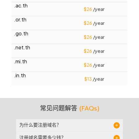
.ac.th
$26
/year
.app
$
21
/year
.or.th
$26
/year
.art
$
21
/year
.go.th
$26
/year
.associates
$
45
/year
.net.th
$26
/year
.audio
$
155
/year
.mi.th
$26
/year
.bargains
$
33
/year
.in.th
$13
/year
.bayern
$
46
/year
.beer
$
39
/year
常见问题解答
(FAQs)
.bet
$
30
/year
.bid
为什么要注册域名？
$
31
/year
互联网上的每个网站都有一个唯一的编号，称
注册域名需要多少钱？