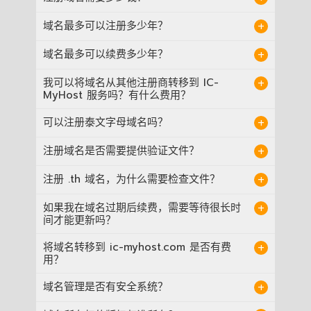
为 IP 地址，它通常以一系列数字的形式出现，
.bike
如 203.155.23.1。但是，使用这些数字来连接
$
45
/year
我们的服务注册 .com 域名的费用为每年 450
域名最多可以注册多少年？
互联网可能会很困难，因为它们难以记住。为
泰铢。或者，您也可以选择包含域名注册和主
了简化这一过程，IP 地址被转换成了域名，更
.bingo
机的套餐。这些套餐的价格更低，有些主机套
最多可注册 10 年。
$
59
/year
加方便用户使用。
域名最多可以续费多少年？
餐甚至提供免费域名注册。
.black
最多可续费 9 年。
$
74
/year
我可以将域名从其他注册商转移到 IC-
MyHost 服务吗？有什么费用？
.blackfriday
$
155
/year
是的，您可以将域名转移到我们的服务。只要
可以注册泰文字母域名吗？
您是电子邮件管理员的所有者，就不会产生额
.blog
外的转移费用。唯一的费用是域名续费费用。
$
39
可以注册泰文字母域名。系统支持
注册域名是否需要提供验证文件？
例如，续费 .com 域名的费用为每年 450 泰
.com、.net、.org，例如 ไอซีมาย
/year
铢。如果您还购买了我们的主机服务，您可以
โฮสต์.com。
除了 .th 域名需要先进行验证外，不需要其他
享受优惠价格，有些主机套餐甚至包含免费域
注册 .th 域名，为什么需要检查文件？
.blue
文件。
名。
$
29
/year
在泰国，所有 .th 域名必须经过 THNIC 域名中
如果我在域名过期后续费，需要等待很长时
心的批准，因此需要进行文件检查。
.boutique
间才能更新吗？
$
42
/year
等待更新 24 小时内即可正常使用。
.builders
将域名转移到 ic-myhost.com 是否有费
$
42
/year
用？
.business
仅需支付 1 年的域名续费费用。
$
23
/year
域名管理是否有安全系统？
当然有，我们的在线域名管理系统直接来自
.bz