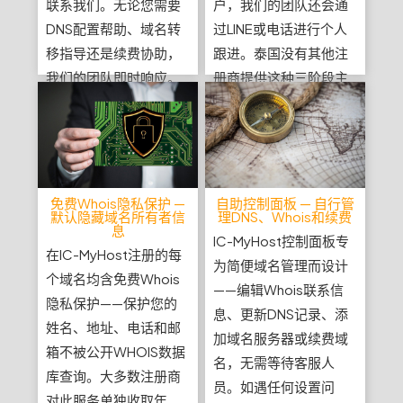
联系我们。无论您需要
户，我们的团队还会通
DNS配置帮助、域名转
过LINE或电话进行个人
移指导还是续费协助，
跟进。泰国没有其他注
我们的团队即时响应。
册商提供这种三阶段主
动提醒系统。
免费Whois隐私保护 —
自助控制面板 — 自行管
默认隐藏域名所有者信
理DNS、Whois和续费
息
IC-MyHost控制面板专
在IC-MyHost注册的每
为简便域名管理而设计
个域名均含免费Whois
——编辑Whois联系信
隐私保护——保护您的
息、更新DNS记录、添
姓名、地址、电话和邮
加域名服务器或续费域
箱不被公开WHOIS数据
名，无需等待客服人
库查询。大多数注册商
员。如遇任何设置问
对此服务单独收取年