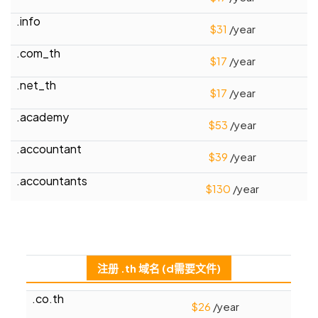
.info
$
31
/year
.com_th
$
17
/year
.net_th
$
17
/year
.academy
$
53
/year
.accountant
$
39
/year
.accountants
$
130
/year
.adult
$
113
/year
.ag
$
113
/year
注册 .th 域名 (d需要文件)
.agency
$
35
/year
.co.th
$26
/year
.apartments
$
64
/year