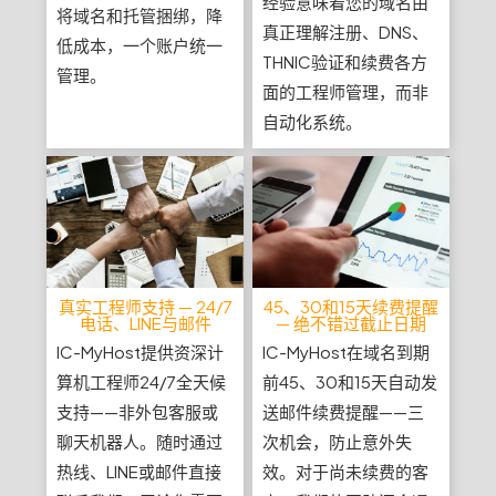
经验意味着您的域名由
将域名和托管捆绑，降
真正理解注册、DNS、
低成本，一个账户统一
THNIC验证和续费各方
管理。
面的工程师管理，而非
自动化系统。
真实工程师支持 — 24/7
45、30和15天续费提醒
电话、LINE与邮件
— 绝不错过截止日期
IC-MyHost提供资深计
IC-MyHost在域名到期
算机工程师24/7全天候
前45、30和15天自动发
支持——非外包客服或
送邮件续费提醒——三
聊天机器人。随时通过
次机会，防止意外失
热线、LINE或邮件直接
效。对于尚未续费的客