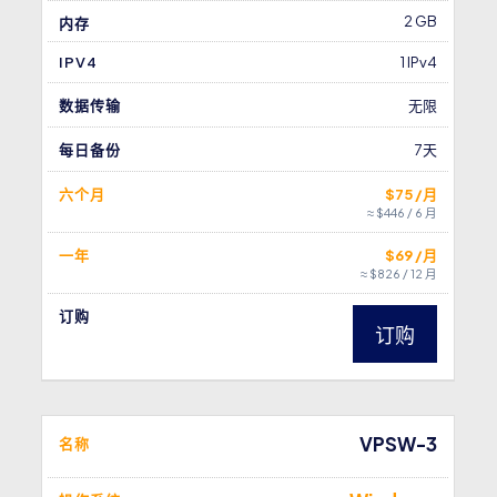
2 GB
内存
IPV4
1 IPv4
数据传输
无限
每日备份
7天
六个月
$75 /月
≈ $446 / 6 月
一年
$69 /月
≈ $826 / 12 月
订购
订购
VPSW-3
名称