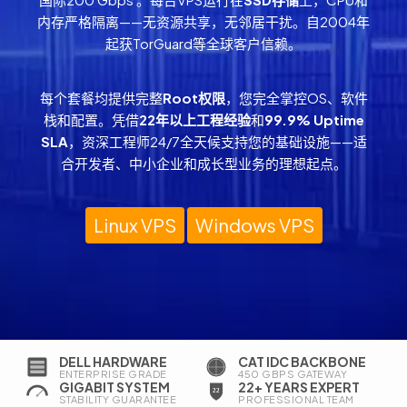
内存严格隔离——无资源共享，无邻居干扰。自2004年
起获TorGuard等全球客户信赖。
每个套餐均提供完整
Root权限
，您完全掌控OS、软件
栈和配置。凭借
22年以上工程经验
和
99.9% Uptime
SLA
，资深工程师24/7全天候支持您的基础设施——适
合开发者、中小企业和成长型业务的理想起点。
Linux VPS
Windows VPS
DELL HARDWARE
CAT IDC BACKBONE
ENTERPRISE GRADE
450 GBPS GATEWAY
GIGABIT SYSTEM
22+ YEARS EXPERT
STABILITY GUARANTEE
PROFESSIONAL TEAM