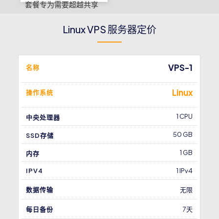
套餐专为需要超越共享
主机的企业设计——可
Linux VPS 服务器定价
靠、可扩展，由真人工
程师而非自动化系统提
供支持。立即开始，体
VPS-1
名称
验泰国本地托管、专业
管理VPS的不同之处。
Linux
操作系统
1 CPU
中央处理器
50 GB
SSD存储
1 GB
内存
IPV4
1 IPv4
数据传输
无限
每日备份
7天