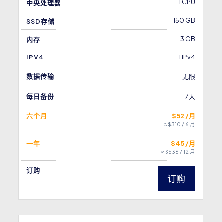
1 CPU
中央处理器
150 GB
SSD存储
3 GB
内存
IPV4
1 IPv4
数据传输
无限
每日备份
7天
六个月
$52 /月
≈ $310 / 6 月
一年
$45 /月
≈ $536 / 12 月
订购
订购