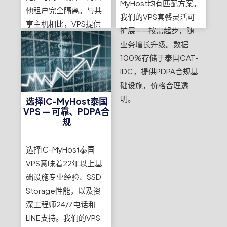
MyHost均有匹配方案。
他租户完全隔离。与共
我们的VPS套餐灵活可
享主机相比，VPS提供
扩展——按需起步，随
更高的稳定性、安全性
业务增长升级。数据
和控制权，并拥有完整
100%存储于泰国CAT-
的
Root权限
按需定制环
IDC，提供PDPA合规基
境。IC-MyHost泰国
础设施，价格合理透
VPS服务器运行在合艾
明。
选择IC-MyHost泰国
CAT-IDC机场区域的
VPS — 可靠、PDPA合
SSD存储上。
规
选择IC-MyHost泰国
VPS意味着22年以上基
础设施专业经验、SSD
Storage性能，以及资
深工程师24/7电话和
LINE支持。我们的VPS