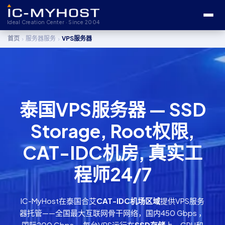
Ideal Creation Center · Since 2004
›
›
首页
服务器服务
VPS服务器
泰国VPS服务器 — SSD
Storage, Root权限,
CAT-IDC机房, 真实工
程师24/7
IC-MyHost在泰国合艾
CAT-IDC机场区域
提供VPS服务
器托管——全国最大互联网骨干网络，国内450 Gbps ，
国际200 Gbps 。每台VPS运行在
SSD存储
上，CPU和