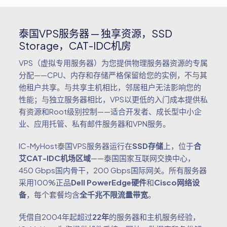
泰国VPS服务器 — 独享资源，SSD
Storage，CAT-IDC机房
VPS（虚拟专用服务器）为您提供物理服务器资源的专属
分配——CPU、内存和存储严格保留给您的实例，不与其
他租户共享。与共享主机相比，邻居租户无法影响您的
性能；与独立服务器相比，VPS以更低的入门成本提供私
有资源和Root级别控制——适合开发者、成长型中小企
业、应用托管、私有邮件服务器和VPN服务。
IC-MyHost泰国VPS服务器运行在
SSD存储
上，位于
合
艾CAT-IDC机场区域
——泰国国家互联网交换中心，
450 Gbps国内骨干，200 Gbps国际网关。所有服务器
采用100%正品
Dell PowerEdge硬件
和
Cisco网络设
备
，每个套餐均含
全千兆不限流量带宽
。
凭借自2004年起超过
22年
的服务器和主机服务经验，