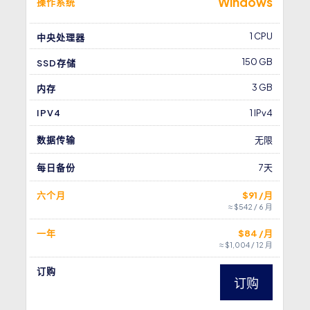
Windows
操作系统
1 CPU
中央处理器
150 GB
SSD存储
3 GB
内存
IPV4
1 IPv4
数据传输
无限
每日备份
7天
六个月
$91 /月
≈ $542 / 6 月
一年
$84 /月
≈ $1,004 / 12 月
订购
订购