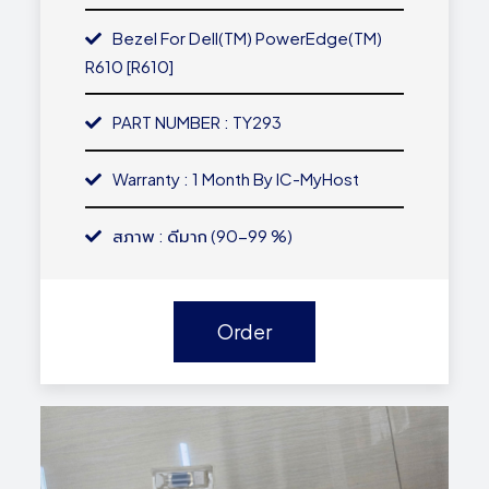
Bezel For Dell(TM) PowerEdge(TM)
R610 [R610]
PART NUMBER : TY293
Warranty : 1 Month By IC-MyHost
สภาพ : ดีมาก (90-99 %)
Order