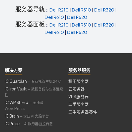
服务器导轨
::
Dell R210
|
Dell R310
|
Dell R320
|
Dell R610
|
Dell R620
服务器面板
::
Dell R210
|
Dell R310
|
Dell R320
|
Dell R610
|
Dell R620
解决方案
服务器服务
IC Guardian
租用服务器
— 专业托管主机 24/7
IC Iron Vault
云服务器
— 数据备份与业务连续
性
VPS服务器
IC WP Shield
— 全托管
二手服务器
WordPress
二手服务器零件
IC Brain
— 企业 AI 大脑平台
IC Pulse
— AI 服务器监控自愈