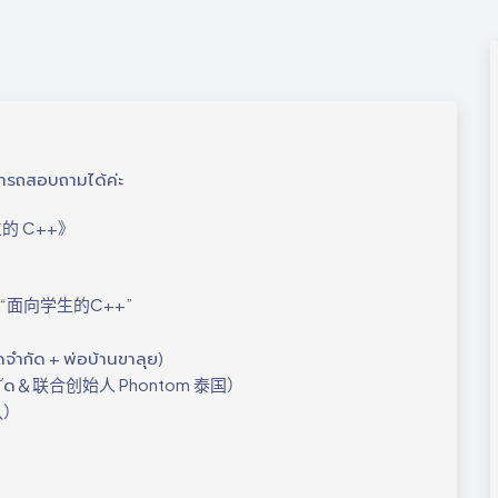
มารถสอบถามได้ค่ะ
生的 C++》
สำหรับ“面向学生的C++”
ดจำกัด + พ่อบ้านขาลุย)
ดฟจำก ัด＆联合创始人 Phontom 泰国）
乐队）