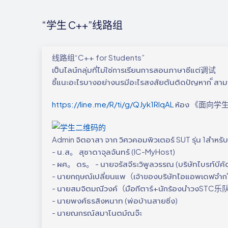
“学生 C++”线路组
线路组“C++ for Students”
เป็นไลน์กลุ่มที่ไม่ใช่การเรียนการสอนภาษาซีแต่调试
ชี้แนะอะไรบางอย่างนรมีอะไรสงสัยตันติดปัญหาก ็สา
https://line.me/R/ti/g/QJyk1RIqAL
ห้อง 《面向学
Admin จิตอาสา จาก วิศวคอมพิวเตอร์ SUT รุ่น 1
- น.ส。 สุชาดาจุลจันทร์ (IC-MyHost)
- ผศ。 ดร。 - นายจรัสจีระวิพูลวรรณ (บริษัทไบรท์บีคั
- นายกฤษณ์เปลี่ยนแพ（เจ้าของบริษัทไอแอพเ
- นายสมจิตมณีวงค์（มือกีตาร์+นักร้องนำวงSTC
- นายพงศ์ธรสิงหนาท (พ่อบ้านสายซิ่ง)
- นายณกรณ์สมาโนตม์ณจ๊ะ