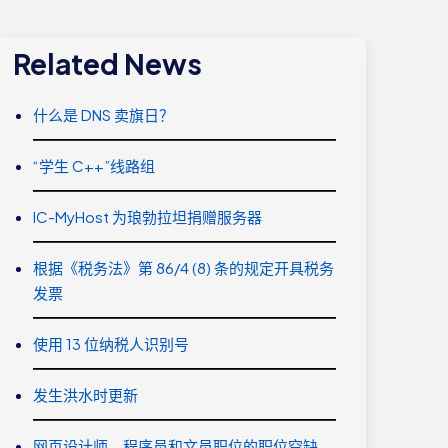
Related News
什么是 DNS 卖旗日？
“学生 C++”线路组
IC-MyHost 为琅勃拉坦捐赠服务器
根据《税务法》第 86/4 (8) 条的规定开具税务
发票
使用 13 位纳税人识别号
发生洪水时更新
网页设计师、程序员和文员职位的职位空缺