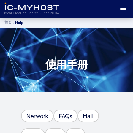
Ideal Creation Center · Since 2004
›
首页
Help
使用手册
Network
FAQs
Mail