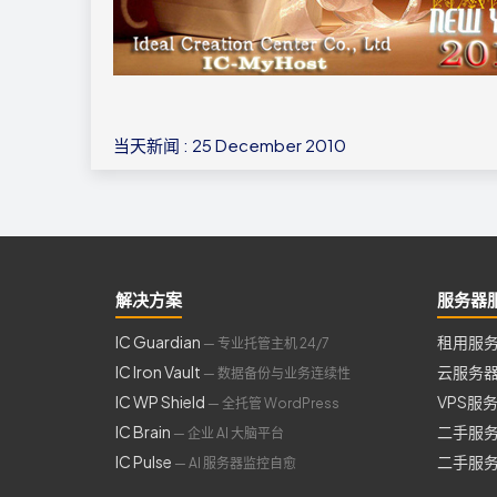
当天新闻 : 25 December 2010
解决方案
服务器
IC Guardian
租用服
— 专业托管主机 24/7
IC Iron Vault
云服务
— 数据备份与业务连续性
IC WP Shield
VPS服
— 全托管 WordPress
IC Brain
二手服
— 企业 AI 大脑平台
IC Pulse
二手服
— AI 服务器监控自愈